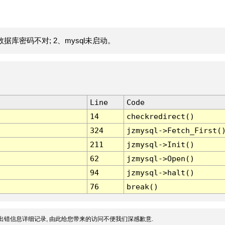
据库密码不对; 2、mysql未启动。
Line
Code
14
checkredirect()
324
jzmysql->Fetch_First(
211
jzmysql->Init()
62
jzmysql->Open()
94
jzmysql->halt()
76
break()
出错信息详细记录, 由此给您带来的访问不便我们深感歉意.