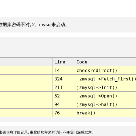
据库密码不对; 2、mysql未启动。
Line
Code
14
checkredirect()
324
jzmysql->Fetch_First(
211
jzmysql->Init()
62
jzmysql->Open()
94
jzmysql->halt()
76
break()
出错信息详细记录, 由此给您带来的访问不便我们深感歉意.