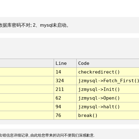
据库密码不对; 2、mysql未启动。
Line
Code
14
checkredirect()
324
jzmysql->Fetch_First(
211
jzmysql->Init()
62
jzmysql->Open()
94
jzmysql->halt()
76
break()
出错信息详细记录, 由此给您带来的访问不便我们深感歉意.