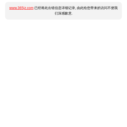
www.365jz.com
已经将此出错信息详细记录, 由此给您带来的访问不便我
们深感歉意.